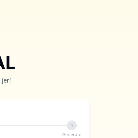
AL
jer!
4
Generate