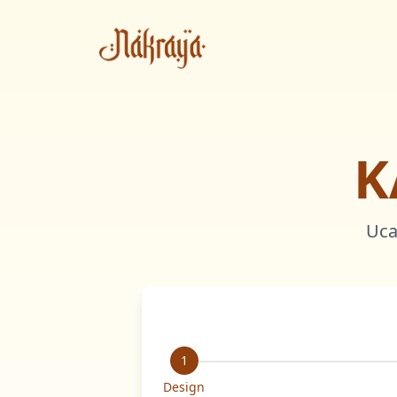
K
Uca
1
Design