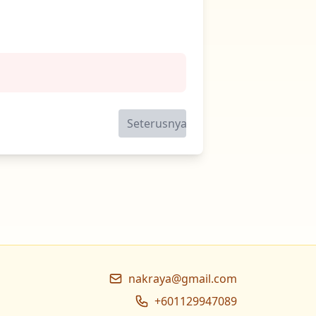
Seterusnya
nakraya@gmail.com
+601129947089